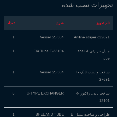
تجهیزات نصب شده
نام تجهیز
شرح
تعداد
1
Vessel SS 304
Aniline striper c22821
مبدل حرارتی shell &
FIX Tube E-33104
1
tube
ساخت و نصب تانک T-
Vessel SS 304
1
27691
ساخت باندل راکتور R-
U-TYPE EXCHANGER
8
12101
طراحی و ساخت مبدل E-
SHEL AND TUBE
1