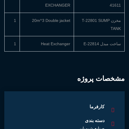
EXCHANGER
41611
مخزن T-22801 SUMP
20m^3 Double jacket
1
TANK
ساخت مبدل E-22814
Heat Exchanger
1
مشخصات پروژه
کارفرما
دسته بندی
صنایع شیمیایی