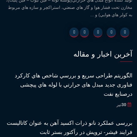
توليد کننده انواع مبدل هاي حرارتي(پوسته لوله – فين تيوب – فين پليت)،
مخازن تحت فشار هوا و گاز هاي صنعتي، استراكچر و سازه هاي مربوط
به كولر هاي هوايي) و ...
آخرین اخبار و مقاله
الگوريتم طراحى سريع و بررسي شاخص هاي كاركرد
فناورى جديد مبدل هاى حرارتي با لوله هاي پيچشى
درصنايع نفت
30
تیر
بررسى عملكرد نانو ذرات اكسيد آهن به عنوان كاتاليست
فرايند فيشر- تروپش در رآكتور بستر ثابت