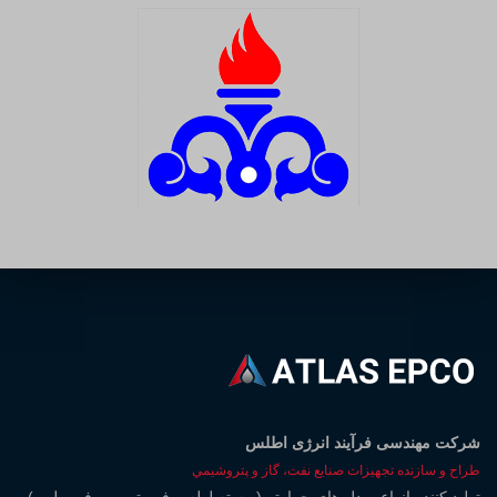
شركت مهندسی فرآيند انرژی اطلس
طراح و سازنده تجهيزات صنايع نفت، گاز و پتروشيمي