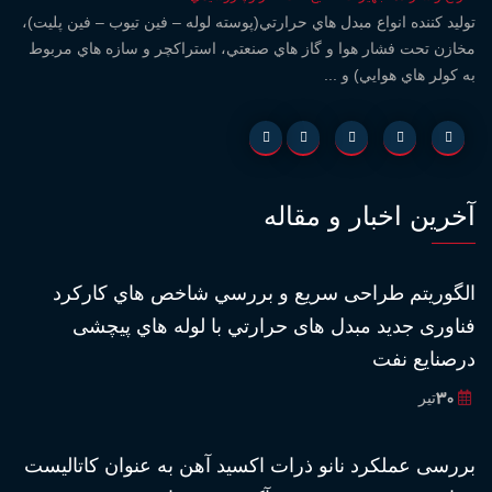
توليد کننده انواع مبدل هاي حرارتي(پوسته لوله – فين تيوب – فين پليت)،
مخازن تحت فشار هوا و گاز هاي صنعتي، استراكچر و سازه هاي مربوط
به كولر هاي هوايي) و ...
آخرین اخبار و مقاله
الگوريتم طراحى سريع و بررسي شاخص هاي كاركرد
فناورى جديد مبدل هاى حرارتي با لوله هاي پيچشى
درصنايع نفت
30
تیر
بررسى عملكرد نانو ذرات اكسيد آهن به عنوان كاتاليست